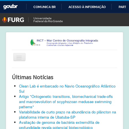
COMUNICA BR
ACESSO À INFORMAÇÃO
PARTI
IR
Universidade
Federal do Rio Grande
PARA
O
CONTEÚDO
Alternar
Navegação
Início
Últimas Notícias
Publicações
Clean Lab é embarcado no Navio Oceanográfico Atlântico
Sul
Calendário
Artigo "Ontogenetic transitions, biomechanical trade-offs
and macroevolution of scyphozoan medusae swimming
Equipe
patterns"
Variabilidade de curto prazo na abundância do plâncton na
Boletim
plataforma interna de Ubatuba-SP
Avaliação de genoma de bactéria extremófila de
profundidade revela potencial biotecnológico
Atividades de Campo