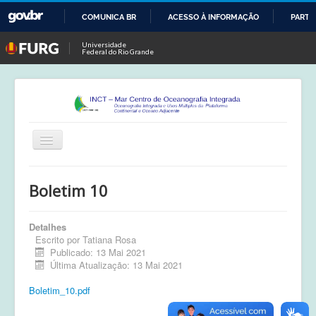
COMUNICA BR
ACESSO À INFORMAÇÃO
PARTI
IR
Universidade
Federal do Rio Grande
PARA
O
CONTEÚDO
Alternar
Navegação
Início
Boletim 10
Publicações
Detalhes
Calendário
Escrito por
Tatiana Rosa
Publicado: 13 Mai 2021
Equipe
Última Atualização: 13 Mai 2021
Boletim
Boletim_10.pdf
Atividades de Campo