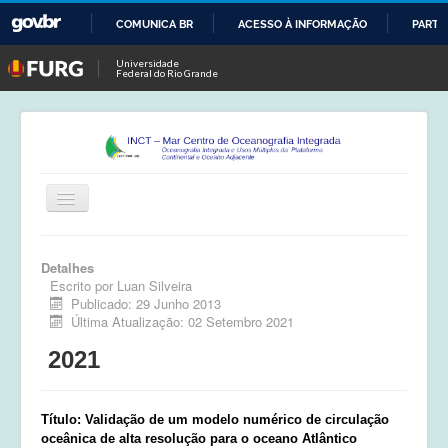
COMUNICA BR
ACESSO À INFORMAÇÃO
PARTI
IR
Universidade
Federal do Rio Grande
PARA
O
CONTEÚDO
Alternar
Navegação
Início
Detalhes
Escrito por
Luan Silveira
Publicações
Publicado: 29 Junho 2013
Última Atualização: 02 Setembro 2021
Calendário
2021
Equipe
Boletim
Título: Validação de um modelo numérico de circulação
oceânica de alta resolução para o oceano Atlântico
Atividades de Campo