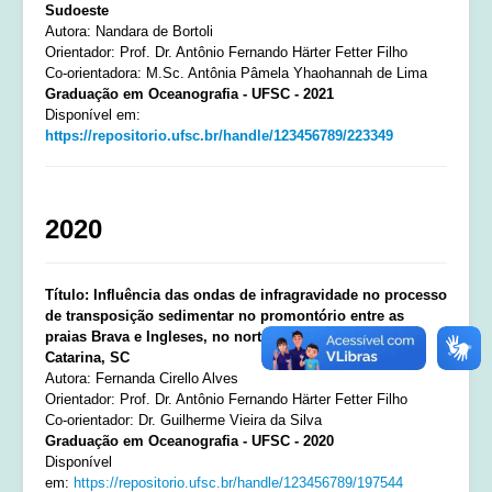
Sudoeste
Autora: Nandara de Bortoli
Cursos e Apresentações
Orientador: Prof. Dr. Antônio Fernando Härter Fetter Filho
Co-orientadora: M.Sc. Antônia Pâmela Yhaohannah de Lima
Login
Graduação em Oceanografia - UFSC - 2021
Disponível em:
Notícias
https://repositorio.ufsc.br/handle/123456789/223349
Contato
2020
Título: Influência das ondas de infragravidade no processo
de transposição sedimentar no promontório entre as
praias Brava e Ingleses, no norte da ilha de Santa
Catarina, SC
Autora:
Fernanda Cirello Alves
Orientador: Prof. Dr. Antônio Fernando Härter Fetter Filho
Co-orientador: Dr.
Guilherme Vieira da Silva
Graduação em Oceanografia - UFSC - 2020
Disponível
em:
https://repositorio.ufsc.br/handle/123456789/197544