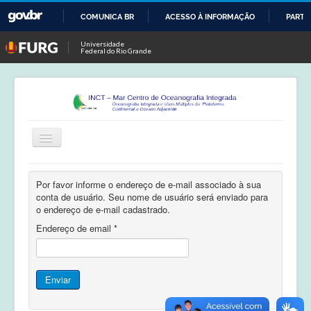
COMUNICA BR
ACESSO À INFORMAÇÃO
PARTI
IR
Universidade
Federal do Rio Grande
PARA
O
CONTEÚDO
Alternar
Navegação
Início
Por favor informe o endereço de e-mail associado à sua
conta de usuário. Seu nome de usuário será enviado para
Publicações
o endereço de e-mail cadastrado.
Calendário
Endereço de email
*
Equipe
Enviar
Boletim
Atividades de Campo