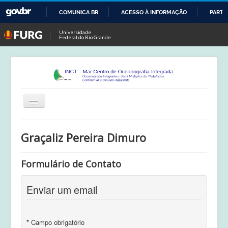
COMUNICA BR
ACESSO À INFORMAÇÃO
PARTI
IR
Universidade
Federal do Rio Grande
PARA
O
CONTEÚDO
Alternar
Navegação
Início
Graçaliz Pereira Dimuro
Publicações
Formulário de Contato
Calendário
Equipe
Enviar um email
Boletim
*
Campo obrigatório
Atividades de Campo