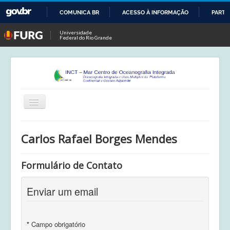
COMUNICA BR
ACESSO À INFORMAÇÃO
PARTI
IR
Universidade
Federal do Rio Grande
PARA
O
CONTEÚDO
Alternar
Navegação
Início
Carlos Rafael Borges Mendes
Publicações
Formulário de Contato
Calendário
Equipe
Enviar um email
Boletim
*
Campo obrigatório
Atividades de Campo