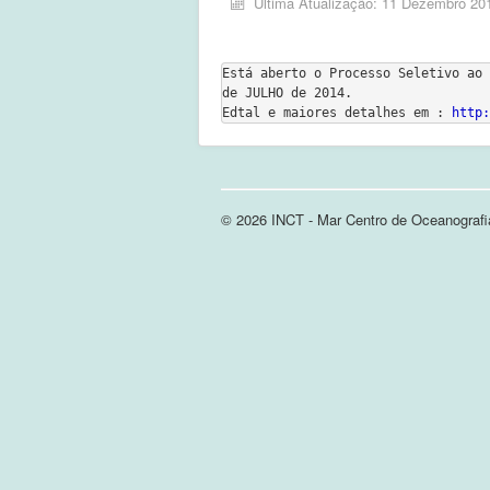
Última Atualização: 11 Dezembro 20
Está aberto o Processo Seletivo ao 
de JULHO de 2014. 
Edtal e maiores detalhes em : 
http:
© 2026 INCT - Mar Centro de Oceanografi