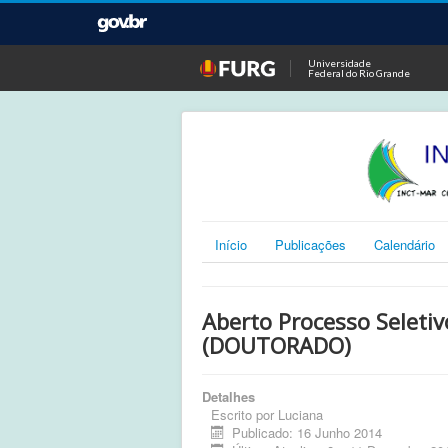
Universidade
Federal do Rio Grande
Início
Publicações
Calendário
Aberto Processo Seleti
(DOUTORADO)
Detalhes
Escrito por
Luciana
Publicado: 16 Junho 2014