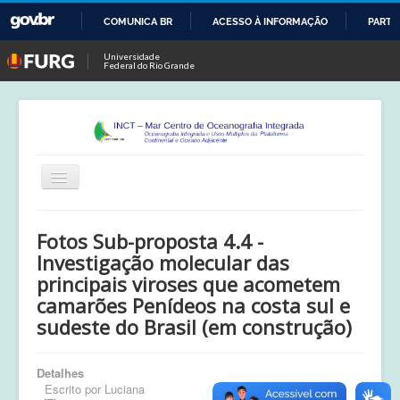
COMUNICA BR
ACESSO À INFORMAÇÃO
PARTI
IR
Universidade
Federal do Rio Grande
PARA
O
CONTEÚDO
Alternar
Navegação
Início
Fotos Sub-proposta 4.4 -
Publicações
Investigação molecular das
principais viroses que acometem
Calendário
camarões Penídeos na costa sul e
sudeste do Brasil (em construção)
Equipe
Boletim
Detalhes
Escrito por
Luciana
Atividades de Campo