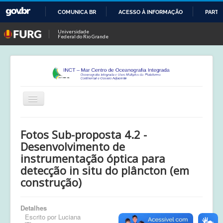
COMUNICA BR
ACESSO À INFORMAÇÃO
PARTI
IR
Universidade
Federal do Rio Grande
PARA
O
CONTEÚDO
Alternar
Navegação
Início
Fotos Sub-proposta 4.2 -
Publicações
Desenvolvimento de
instrumentação óptica para
Calendário
detecção in situ do plâncton (em
construção)
Equipe
Boletim
Detalhes
Escrito por
Luciana
Atividades de Campo