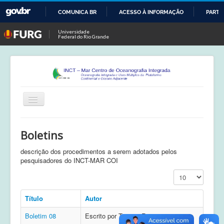
COMUNICA BR
ACESSO À INFORMAÇÃO
PARTI
IR
Universidade
Federal do Rio Grande
PARA
O
CONTEÚDO
Alternar
Navegação
Início
Boletins
Publicações
descrição dos procedimentos a serem adotados pelos
pesquisadores do INCT-MAR COI
Calendário
Exibir #
Equipe
Título
Autor
Boletim
Boletim 08
Escrito por Tatiana Rosa
Atividades de Campo