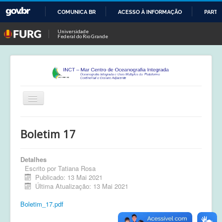
COMUNICA BR
ACESSO À INFORMAÇÃO
PARTI
IR
Universidade
Federal do Rio Grande
PARA
O
CONTEÚDO
Alternar
Navegação
Início
Boletim 17
Publicações
Detalhes
Calendário
Escrito por
Tatiana Rosa
Publicado: 13 Mai 2021
Equipe
Última Atualização: 13 Mai 2021
Boletim
Boletim_17.pdf
Atividades de Campo