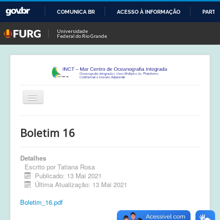
COMUNICA BR
ACESSO À INFORMAÇÃO
PARTI
IR
Universidade
Federal do Rio Grande
PARA
O
CONTEÚDO
Alternar
Navegação
Início
Boletim 16
Publicações
Detalhes
Calendário
Escrito por
Tatiana Rosa
Publicado: 13 Mai 2021
Equipe
Última Atualização: 13 Mai 2021
Boletim
Boletim_16.pdf
Atividades de Campo