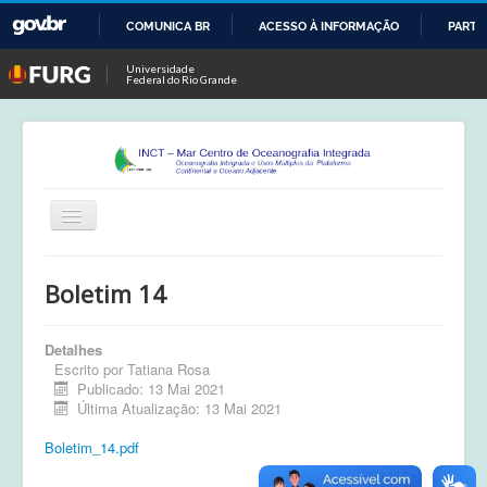
COMUNICA BR
ACESSO À INFORMAÇÃO
PARTI
IR
Universidade
Federal do Rio Grande
PARA
O
CONTEÚDO
Alternar
Navegação
Início
Boletim 14
Publicações
Detalhes
Calendário
Escrito por
Tatiana Rosa
Publicado: 13 Mai 2021
Equipe
Última Atualização: 13 Mai 2021
Boletim
Boletim_14.pdf
Atividades de Campo